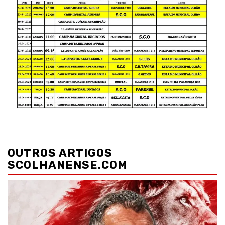
Navegação
de
OUTROS ARTIGOS
artigos
SCOLHANENSE.COM