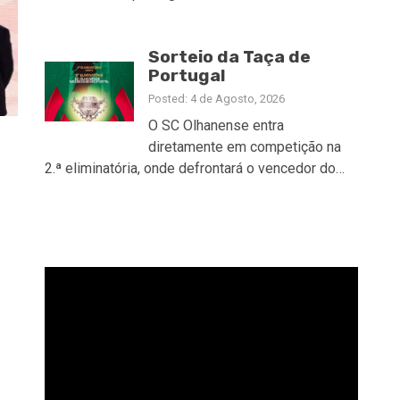
Sorteio da Taça de
Portugal
Posted: 4 de Agosto, 2026
O SC Olhanense entra
diretamente em competição na
2.ª eliminatória, onde defrontará o vencedor do…
Reprodutor
de
vídeo