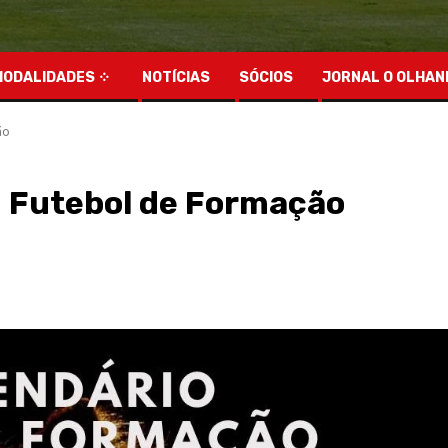
MODALIDADES
NOTÍCIAS
SÓCIOS
JORNAL O OLHAN
ão
 – Futebol de Formação