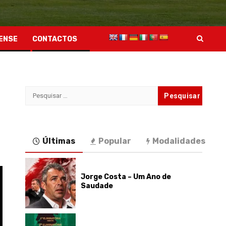
ENSE
CONTACTOS
Pesquisar
por:
Últimas
Popular
Modalidades
Jorge Costa – Um Ano de
Saudade