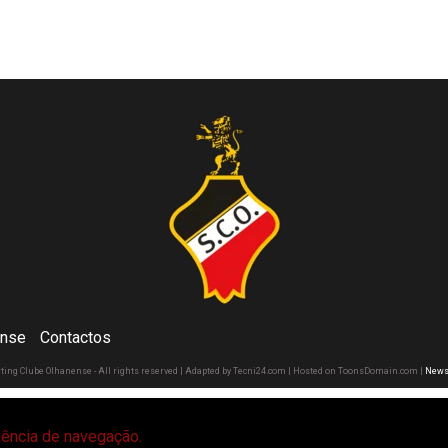
ense
Contactos
rting Clube Olhanense - All rights reserved | Adapted by Tecni24.com | Hosted on ToonsDomain.com
|
News
riência de navegação.