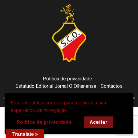
Política de privacidade
Estatudo Editorial Jornal O Olhanense
Contactos
Copyright 2021 © Sporting Clube Olhanense - All rights reserved | Adapted by Tecni24.com | Hosted on
Este site utiliza cookies para melhorar a sua
ToonsDomain.com
|
Newsphere
por AF themes.
experiência de navegação.
Política de privacidade
Aceitar
Translate »