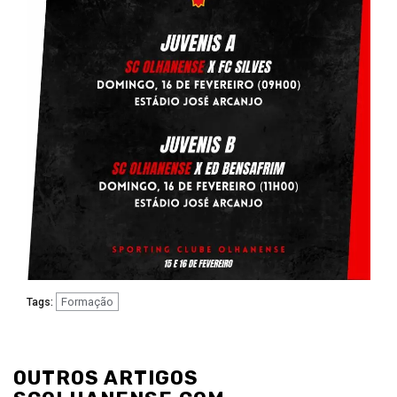
Formação
Tags:
Navegação
de
OUTROS ARTIGOS
artigos