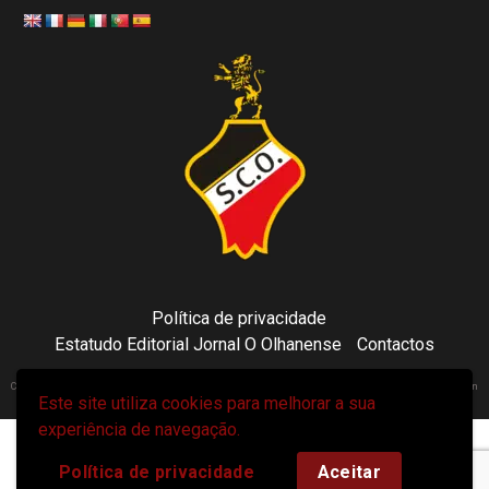
Política de privacidade
Estatudo Editorial Jornal O Olhanense
Contactos
Copyright 2021 © Sporting Clube Olhanense - All rights reserved | Adapted by Tecni24.com | Hosted on
Este site utiliza cookies para melhorar a sua
ToonsDomain.com
|
Newsphere
por AF themes.
experiência de navegação.
Política de privacidade
Aceitar