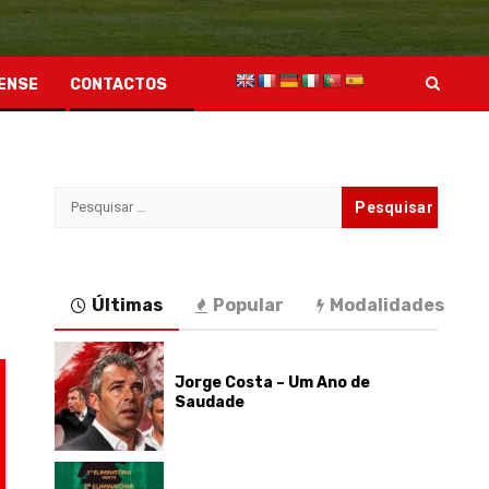
ENSE
CONTACTOS
Pesquisar
por:
Últimas
Popular
Modalidades
Jorge Costa – Um Ano de
Saudade