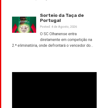
Sorteio da Taça de
Portugal
Posted: 4 de Agosto, 2026
O SC Olhanense entra
diretamente em competição na
2.ª eliminatória, onde defrontará o vencedor do…
Reprodutor
de
vídeo