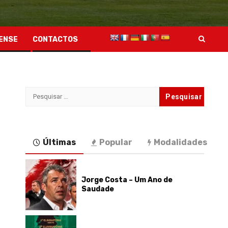
ENSE
CONTACTOS
Pesquisar
por:
Últimas
Popular
Modalidades
Jorge Costa – Um Ano de
Saudade