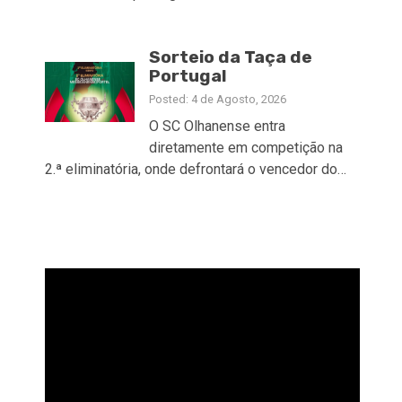
Sorteio da Taça de
Portugal
Posted: 4 de Agosto, 2026
O SC Olhanense entra
diretamente em competição na
2.ª eliminatória, onde defrontará o vencedor do…
Reprodutor
de
vídeo