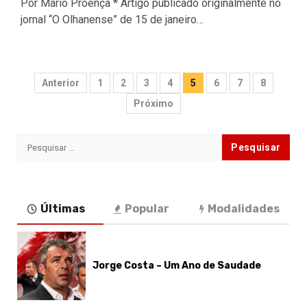
Por Mário Proença * Artigo publicado originalmente no
jornal “O Olhanense” de 15 de janeiro…
Paginação
Anterior
1
2
3
4
5
6
7
8
dos
Próximo
conteúdos
Pesquisar
por:
Últimas
Popular
Modalidades
Jorge Costa – Um Ano de Saudade